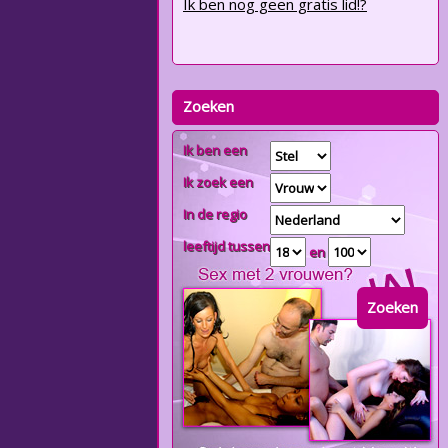
Ik ben nog geen gratis lid!?
Zoeken
Ik ben een
Ik zoek een
In de regio
leeftijd tussen
en
Zoeken