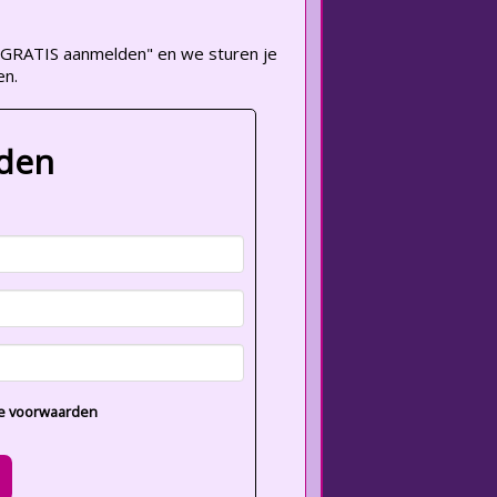
op "GRATIS aanmelden" en we sturen je
en.
lden
e voorwaarden