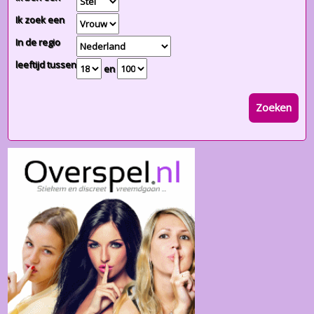
Ik zoek een
In de regio
leeftijd tussen
en
Zoeken