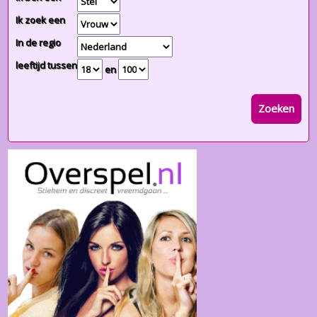
Ik zoek een
In de regio
leeftijd tussen
en
Zoeken