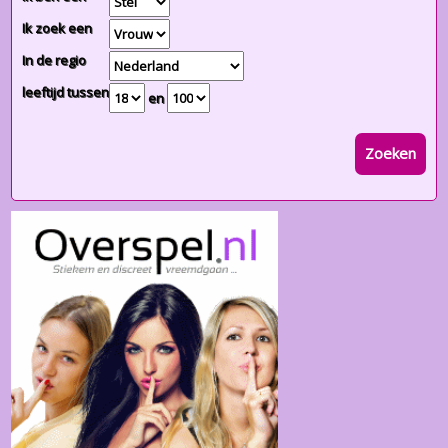
Ik zoek een
In de regio
leeftijd tussen
en
Zoeken