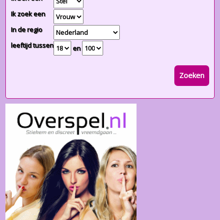
Ik zoek een
In de regio
leeftijd tussen
en
Zoeken