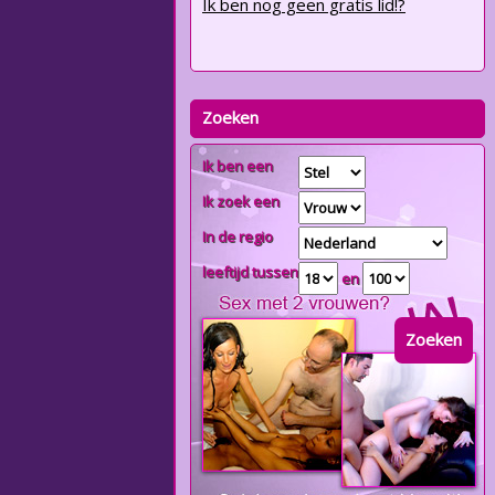
Ik ben nog geen gratis lid!?
Zoeken
Ik ben een
Ik zoek een
In de regio
leeftijd tussen
en
Zoeken