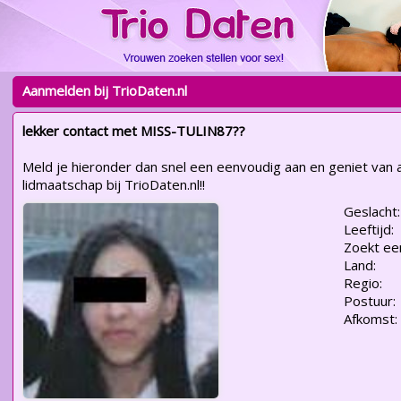
Aanmelden bij TrioDaten.nl
lekker contact met MISS-TULIN87??
Meld je hieronder dan snel een eenvoudig aan en geniet van a
lidmaatschap bij TrioDaten.nl!!
Geslacht:
Leeftijd:
Zoekt ee
Land:
Regio:
Postuur:
Afkomst: