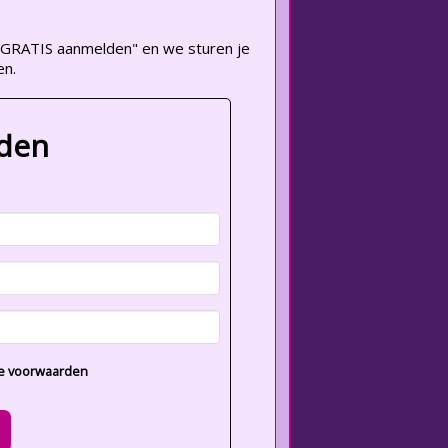
op "GRATIS aanmelden" en we sturen je
en.
lden
e voorwaarden