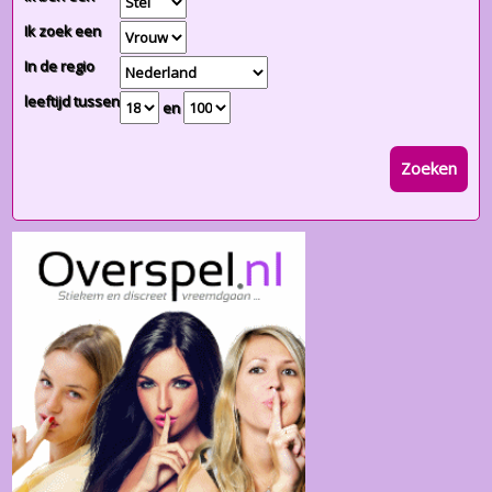
Ik zoek een
In de regio
leeftijd tussen
en
Zoeken