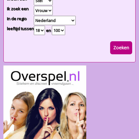
Ik zoek een
In de regio
leeftijd tussen
en
Zoeken