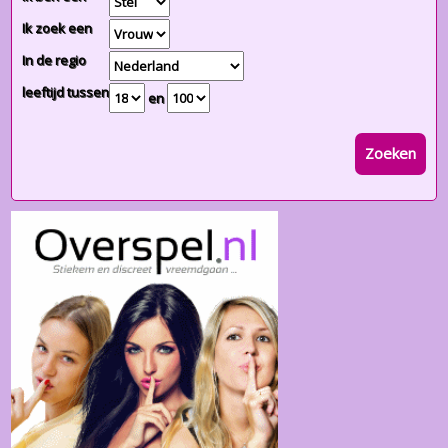
Ik zoek een
In de regio
leeftijd tussen
en
Zoeken