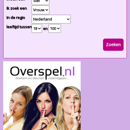
Ik zoek een
In de regio
leeftijd tussen
en
Zoeken