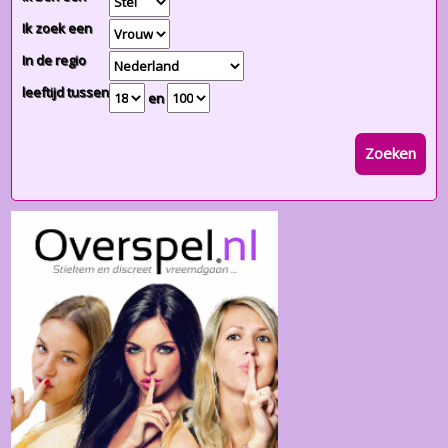
Ik zoek een
In de regio
leeftijd tussen
en
Zoeken