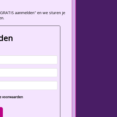
op "GRATIS aanmelden" en we sturen je
en.
lden
e voorwaarden