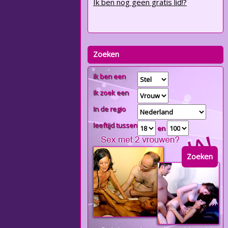
Ik ben nog geen gratis lid!?
Zoeken
Ik ben een
Ik zoek een
In de regio
leeftijd tussen
en
Zoeken