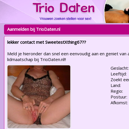
Aanmelden bij TrioDaten.nl
lekker contact met SweetestXthing67??
Meld je hieronder dan snel een eenvoudig aan en geniet van a
lidmaatschap bij TrioDaten.nl!!
Geslacht:
Leeftijd:
Zoekt ee
Land:
Regio:
Postuur:
Afkomst: