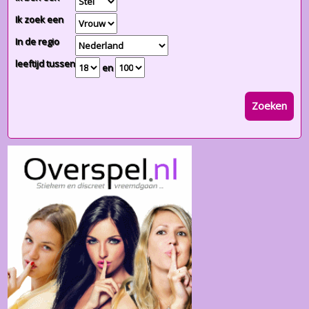
Ik zoek een
In de regio
leeftijd tussen
en
Zoeken